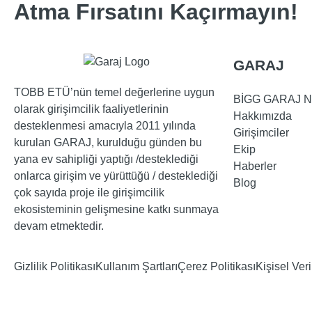
Atma Fırsatını Kaçırmayın!
GARAJ
TOBB ETÜ’nün temel değerlerine uygun
BİGG GARAJ N
olarak girişimcilik faaliyetlerinin
Hakkımızda
desteklenmesi amacıyla 2011 yılında
Girişimciler
kurulan GARAJ, kurulduğu günden bu
Ekip
yana ev sahipliği yaptığı /desteklediği
Haberler
onlarca girişim ve yürüttüğü / desteklediği
Blog
çok sayıda proje ile girişimcilik
ekosisteminin gelişmesine katkı sunmaya
devam etmektedir.
Gizlilik Politikası
Kullanım Şartları
Çerez Politikası
Kişisel Ver