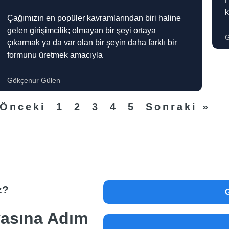
k
Çağımızın en popüler kavramlarından biri haline
gelen girişimcilik; olmayan bir şeyi ortaya
G
çıkarmak ya da var olan bir şeyin daha farklı bir
formunu üretmek amacıyla
Gökçenur Gülen
 Önceki
1
2
3
4
5
Sonraki »
z?
yasına Adım