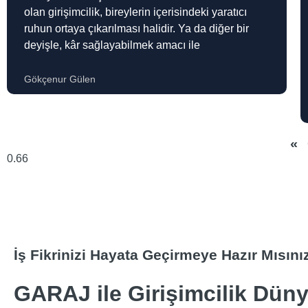
olan girişimcilik, bireylerin içerisindeki yaratıcı
ruhun ortaya çıkarılması halidir. Ya da diğer bir
deyişle, kâr sağlayabilmek amacı ile
Gökçenur Gülen
«
İş Fikrinizi Hayata Geçirmeye Hazır Mısını
GARAJ ile Girişimcilik Dün