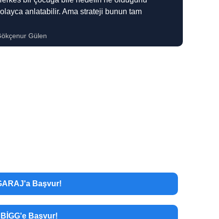
olayca anlatabilir. Ama strateji bunun tam
ökçenur Gülen
GARAJ'a Başvur!
BİGG'e Başvur!