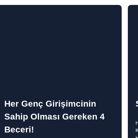
Her Genç Girişimcinin
Sahip Olması Gereken 4
H
Beceri!
K
H