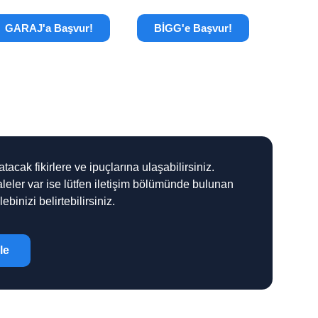
GARAJ'a Başvur!
BİGG'e Başvur!
cak fikirlere ve ipuçlarına ulaşabilirsiniz.
leler var ise lütfen iletişim bölümünde bulunan
binizi belirtebilirsiniz.
le